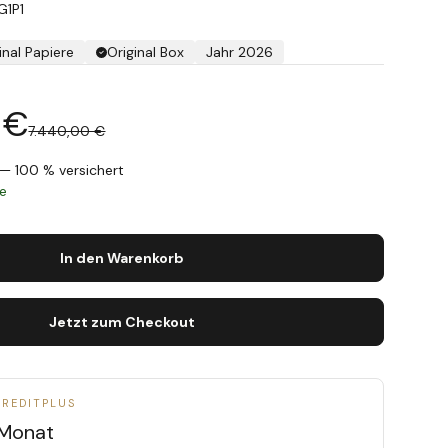
G1P1
inal Papiere
Original Box
Jahr 2026
 €
7.440,00 €
— 100 % versichert
ge
In den Warenkorb
Jetzt zum Checkout
CREDITPLUS
Monat