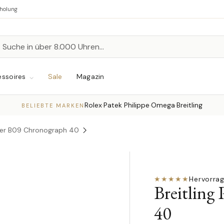
bholung
n
chen
ssoires
Sale
Magazin
Rolex
Patek Philippe
Omega
Breitling
·
·
·
BELIEBTE MARKEN
mier B09 Chronograph 40
★★★★★
Hervorra
Breitling
40