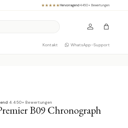
Hervorragend
·
4.450+ Bewertungen
Einloggen
Einkaufst
Kontakt
WhatsApp-Support
gend
·
4.450+ Bewertungen
 Premier B09 Chronograph