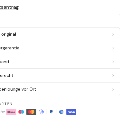
gsantrag
original
ergarantie
rsand
berecht
denlounge vor Ort
ARTEN