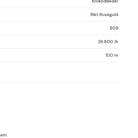
Krokodilleder
18kt Roségold
B09
28.800 /h
100 m
ndem