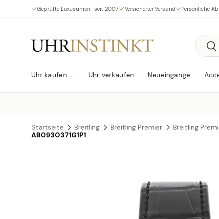
Geprüfte Luxusuhren · seit 2007
Versicherter Versand
Persönliche A
Direkt zum Inhalt
Suche
Su
Uhr kaufen
Uhr verkaufen
Neueingänge
Acce
Startseite
Breitling
Breitling Premier
Breitling Pre
AB0930371G1P1
Zu Produktinformationen springen