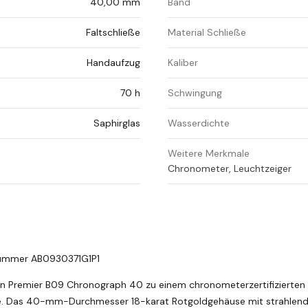
40,00 mm
Band
Faltschließe
Material Schließe
Handaufzug
Kaliber
70 h
Schwingung
Saphirglas
Wasserdichte
Weitere Merkmale
Chronometer, Leuchtzeiger
rnummer AB0930371G1P1
en Premier B09 Chronograph 40 zu einem chronometerzertifizierten
ce. Das 40-mm-Durchmesser 18-karat Rotgoldgehäuse mit strahle