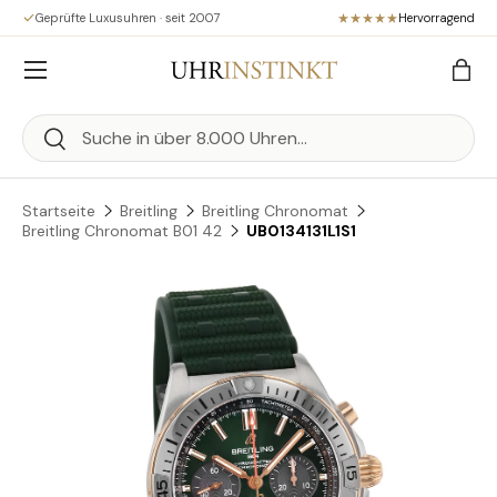
Geprüfte Luxusuhren · seit 2007
Hervorragend
Direkt zum Inhalt
Menü
Eink
Suchen
Suchen
Startseite
Breitling
Breitling Chronomat
Breitling Chronomat B01 42
UB0134131L1S1
Zu Produktinformationen springen