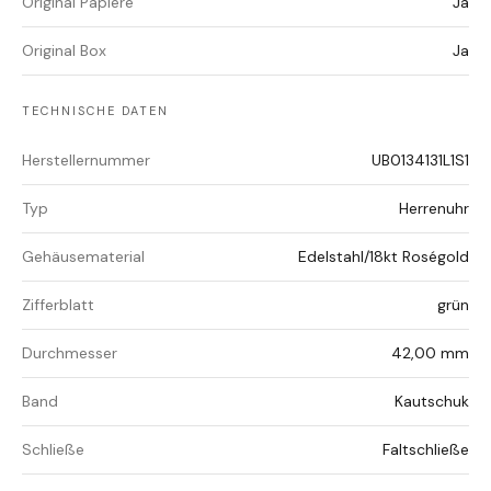
Original Papiere
Ja
Original Box
Ja
TECHNISCHE DATEN
Herstellernummer
UB0134131L1S1
Typ
Herrenuhr
Gehäusematerial
Edelstahl/18kt Roségold
Zifferblatt
grün
Durchmesser
42,00 mm
Band
Kautschuk
Schließe
Faltschließe