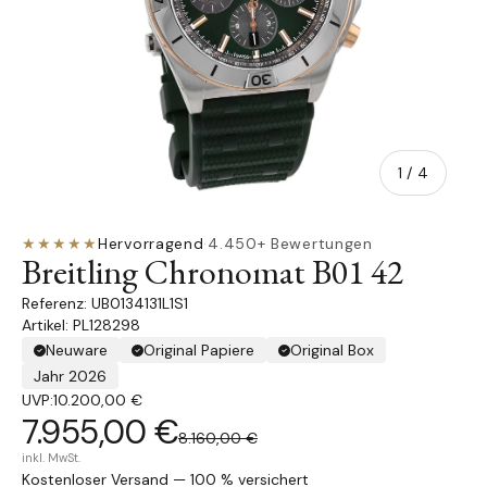
von
1
/
4
★★★★★
Hervorragend
·
4.450+ Bewertungen
Breitling Chronomat B01 42
UB0134131L1S1
Artikel: PL128298
Neuware
Original Papiere
Original Box
Jahr 2026
UVP:
10.200,00 €
7.955,00 €
8.160,00 €
inkl. MwSt.
Kostenloser Versand — 100 % versichert