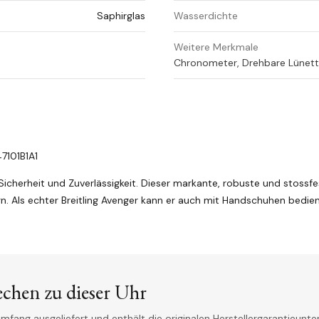
Saphirglas
Wasserdichte
Weitere Merkmale
Chronometer, Drehbare Lünette
7101B1A1
icherheit und Zuverlässigkeit. Dieser markante, robuste und stossfe
gn. Als echter Breitling Avenger kann er auch mit Handschuhen bedie
echen zu dieser Uhr
mfang ausgeliefert und enthält die originalen Herstellergarantieunter