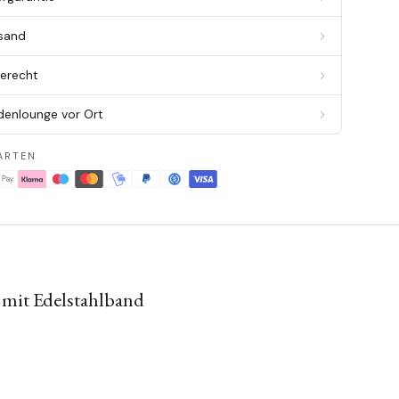
rsand
berecht
denlounge vor Ort
ARTEN
mit Edelstahlband