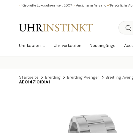
Geprüfte Luxusuhren · seit 2007
Versicherter Versand
Persönliche A
Direkt zum Inhalt
Suche
Su
Uhr kaufen
Uhr verkaufen
Neueingänge
Acce
Startseite
Breitling
Breitling Avenger
Breitling Ave
AB0147101B1A1
Zu Produktinformationen springen