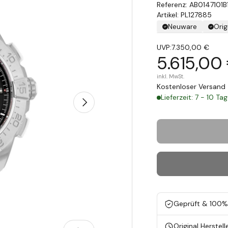
AB0147101B
Artikel: PL127885
Neuware
Orig
UVP:
7.350,00 €
5.615,00
inkl. MwSt.
Kostenloser Versand 
Lieferzeit: 7 - 10 Ta
Nächste
Geprüft & 100% 
Original Herstell