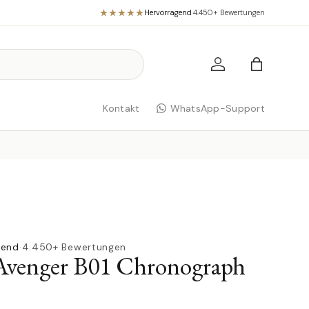
Hervorragend
·
4.450+ Bewertungen
Einloggen
Einkaufst
Kontakt
WhatsApp-Support
gend
·
4.450+ Bewertungen
 Avenger B01 Chronograph