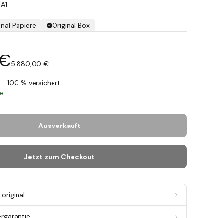
1A1
inal Papiere
Original Box
 €
5.880,00 €
— 100 % versichert
ge
Ausverkauft
Jetzt zum Checkout
original
ergarantie