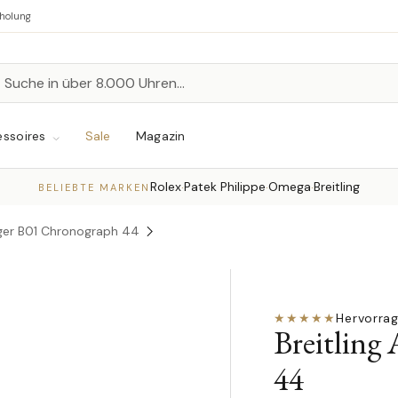
bholung
n
chen
ssoires
Sale
Magazin
Rolex
Patek Philippe
Omega
Breitling
·
·
·
BELIEBTE MARKEN
nger B01 Chronograph 44
★★★★★
Hervorra
Breitling
44