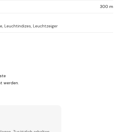
300 m
, Leuchtindizes, Leuchtzeiger
ste
nt werden.
lagen. Zusätzlich erhalten