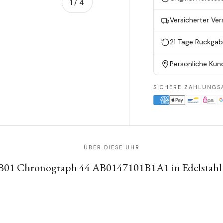
von
1
/
4
Versicherter Ve
en
ieansicht laden
21 Tage Rückga
Persönliche Kun
SICHERE ZAHLUNGS
ÜBER DIESE UHR
r B01 Chronograph 44 AB0147101B1A1 in Edelstahl 