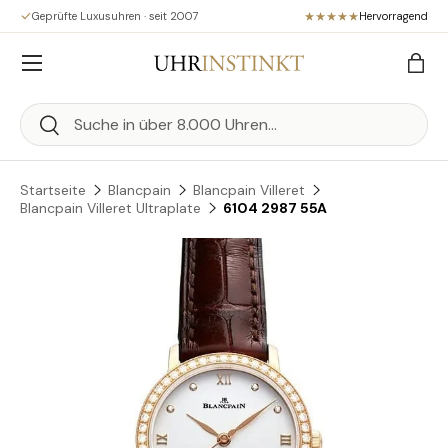
Geprüfte Luxusuhren · seit 2007
Hervorragend
Direkt zum Inhalt
Menü
Eink
Suchen
Suchen
Startseite
Blancpain
Blancpain Villeret
Blancpain Villeret Ultraplate
6104 2987 55A
Zu Produktinformationen springen