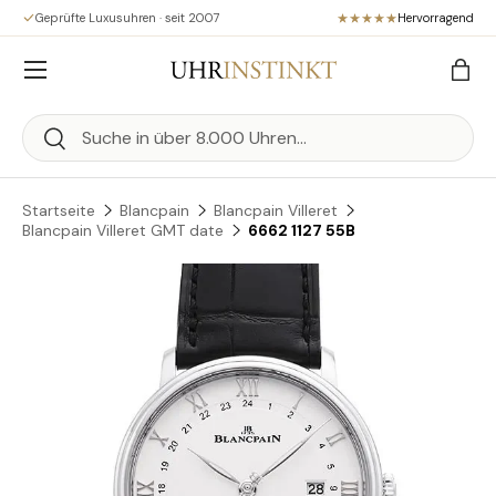
Geprüfte Luxusuhren · seit 2007
Hervorragend
Direkt zum Inhalt
Menü
Eink
Suchen
Suchen
Startseite
Blancpain
Blancpain Villeret
Blancpain Villeret GMT date
6662 1127 55B
Zu Produktinformationen springen