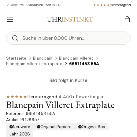
Geprüfte Luxusuhren · seit 2007
Hervorragend
Direkt zum Inhalt
Menü
Eink
Suchen
Suchen
Startseite
Blancpain
Blancpain Villeret
Blancpain Villeret Extraplate
6651 1453 55A
Bild folgt in Kürze
★★★★★
Hervorragend
·
4.450+ Bewertungen
Blancpain Villeret Extraplate
6651 1453 55A
Artikel: PL128657
Neuware
Original Papiere
Original Box
Jahr 2026