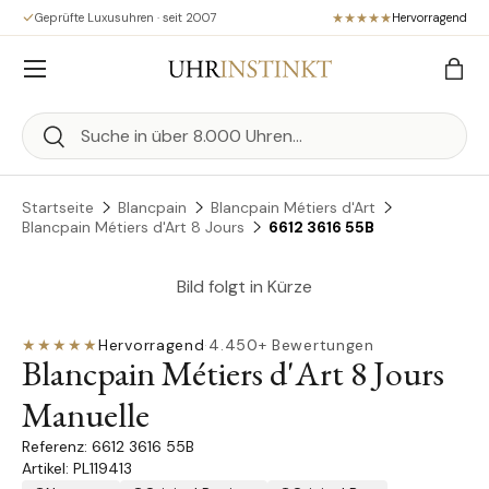
Geprüfte Luxusuhren · seit 2007
Hervorragend
Direkt zum Inhalt
Menü
Eink
Suchen
Suchen
Startseite
Blancpain
Blancpain Métiers d'Art
Blancpain Métiers d'Art 8 Jours
6612 3616 55B
Bild folgt in Kürze
★★★★★
Hervorragend
·
4.450+ Bewertungen
Blancpain Métiers d'Art 8 Jours
Manuelle
6612 3616 55B
Artikel: PL119413