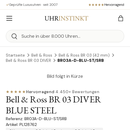
Geprüfte Luxusuhren · seit 2007
Hervorragend
Direkt zum Inhalt
Menü
Eink
Suchen
Suchen
Startseite
Bell & Ross
Bell & Ross BR 03 (42 mm)
Bell & Ross BR 03 DIVER
BR03A-D-BLU-ST/SRB
Bild folgt in Kürze
★★★★★
Hervorragend
·
4.450+ Bewertungen
Bell & Ross BR 03 DIVER
BLUE STEEL
BR03A-D-BLU-ST/SRB
Artikel: PL128762