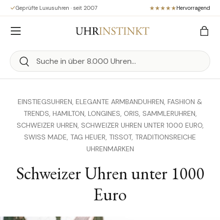
Geprüfte Luxusuhren · seit 2007
Hervorragend
Direkt zum Inhalt
Menü
Eink
Suchen
Suchen
EINSTIEGSUHREN,
ELEGANTE ARMBANDUHREN,
FASHION &
TRENDS,
HAMILTON,
LONGINES,
ORIS,
SAMMLERUHREN,
SCHWEIZER UHREN,
SCHWEIZER UHREN UNTER 1000 EURO,
SWISS MADE,
TAG HEUER,
TISSOT,
TRADITIONSREICHE
UHRENMARKEN
Schweizer Uhren unter 1000
Euro