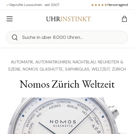
Geprüfte Luxusuhren · seit 2007
Hervorragend
Direkt zum Inhalt
Menü
Eink
Suchen
Suchen
AUTOMATIK,
AUTOMATIKUHREN,
NACHTBLAU,
NEUHEITEN &
SZENE,
NOMOS GLASHÜTTE,
SAPHIRGLAS,
WELTZEIT,
ZÜRICH
Nomos Zürich Weltzeit