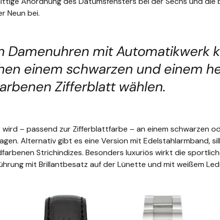
mittige Anordnung des Datumsfensters bei der Sechs und die 
er Neun bei.
en Damenuhren mit Automatikwerk 
chen einem schwarzen und einem hel
arbenen Zifferblatt wählen.
 wird – passend zur Zifferblattfarbe – an einem schwarzen 
agen. Alternativ gibt es eine Version mit Edelstahlarmband, s
dfarbenen Strichindizes. Besonders luxuriös wirkt die sportlic
ührung mit Brillantbesatz auf der Lünette und mit weißem Le