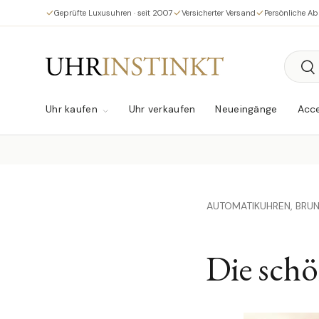
Geprüfte Luxusuhren · seit 2007
Versicherter Versand
Persönliche A
Direkt zum Inhalt
Suche
Su
Uhr kaufen
Uhr verkaufen
Neueingänge
Acce
AUTOMATIKUHREN,
BRU
Die sch