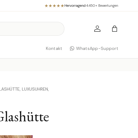
Hervorragend
·
4.450+ Bewertungen
Einloggen
Einkaufst
Kontakt
WhatsApp-Support
LASHÜTTE,
LUXUSUHREN,
lashütte