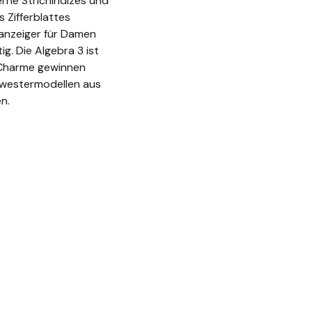
erne Strichindizes und
 Zifferblattes
tanzeiger für Damen
g. Die Algebra 3 ist
n Charme gewinnen
hwestermodellen aus
n.