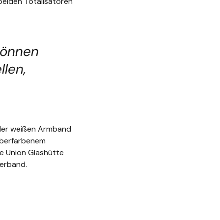
beiden Totalisatoren
können
len,
oder weißen Armband
ilberfarbenem
he Union Glashütte
derband.