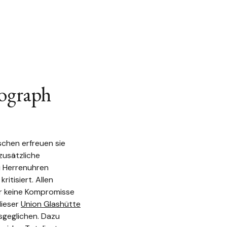
nograph
chen erfreuen sie
zusätzliche
ei Herrenuhren
itisiert. Allen
er keine Kompromisse
dieser
Union Glashütte
sgeglichen. Dazu