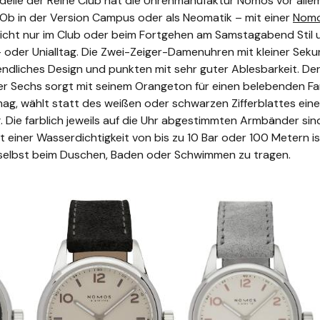
elle der Reihe Club hat die Uhrenmanufaktur Nomos vor allem
Ob in der Version Campus oder als Neomatik – mit einer
Nomo
icht nur im Club oder beim Fortgehen am Samstagabend Stil 
- oder Unialltag. Die Zwei-Zeiger-Damenuhren mit kleiner Se
gendliches Design und punkten mit sehr guter Ablesbarkeit. Der
er Sechs sorgt mit seinem Orangeton für einen belebenden Fa
ag, wählt statt des weißen oder schwarzen Zifferblattes eine
 Die farblich jeweils auf die Uhr abgestimmten Armbänder sind 
Mit einer Wasserdichtigkeit von bis zu 10 Bar oder 100 Metern 
 selbst beim Duschen, Baden oder Schwimmen zu tragen.