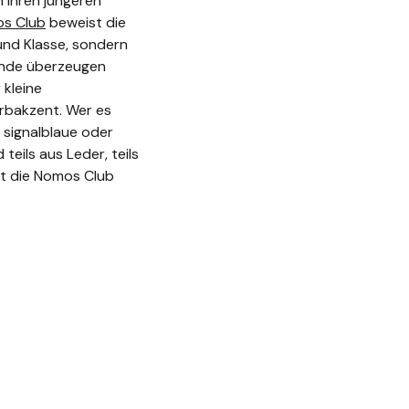
 ihren jüngeren
s Club
beweist die
und Klasse, sondern
kunde überzeugen
 kleine
rbakzent. Wer es
 signalblaue oder
teils aus Leder, teils
ist die Nomos Club