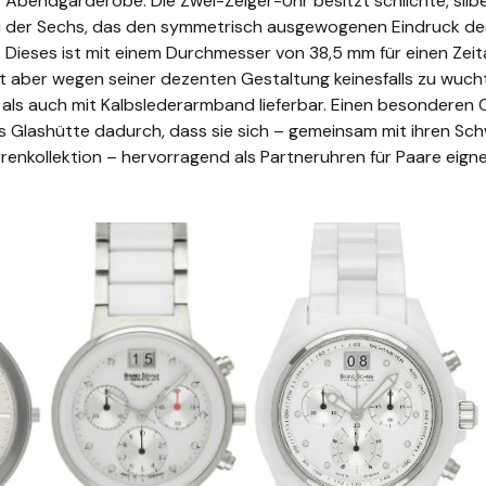
ur Abendgarderobe. Die Zwei-Zeiger-Uhr besitzt schlichte, silb
i der Sechs, das den symmetrisch ausgewogenen Eindruck des
. Dieses ist mit einem Durchmesser von 38,5 mm für einen Zei
kt aber wegen seiner dezenten Gestaltung keinesfalls zu wuchti
 als auch mit Kalbslederarmband lieferbar. Einen besondere
 Glashütte dadurch, dass sie sich – gemeinsam mit ihren Sc
renkollektion – hervorragend als Partneruhren für Paare eigne