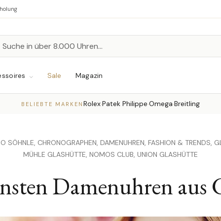
bholung
n
chen
ssoires
Sale
Magazin
Rolex
Patek Philippe
Omega
Breitling
·
·
·
BELIEBTE MARKEN
NO SÖHNLE,
CHRONOGRAPHEN,
DAMENUHREN,
FASHION & TRENDS,
G
MÜHLE GLASHÜTTE,
NOMOS CLUB,
UNION GLASHÜTTE
önsten Damenuhren aus G