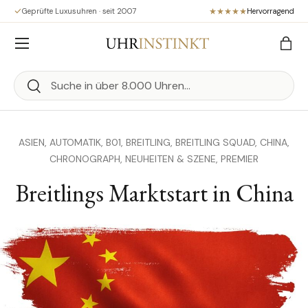
Geprüfte Luxusuhren · seit 2007
Hervorragend
Direkt zum Inhalt
Menü
Eink
Suchen
Suchen
ASIEN,
AUTOMATIK,
B01,
BREITLING,
BREITLING SQUAD,
CHINA,
CHRONOGRAPH,
NEUHEITEN & SZENE,
PREMIER
Breitlings Marktstart in China